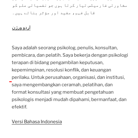
مشاورتی فارمیٹس تیار کرتا ہوں جو نفسیاتی علم کو
قابل فہم، مفید اور مؤثر بناتے ہیں۔
اردو ورژن
Saya adalah seorang psikolog, penulis, konsultan,
pembicara, dan pelatih. Saya bekerja dengan psikologi
terapan di bidang pengambilan keputusan,
kepemimpinan, resolusi konflik, dan keuangan
perilaku. Untuk perusahaan, organisasi, dan institusi,
saya mengembangkan ceramah, pelatihan, dan
format konsultasi yang membuat pengetahuan
psikologis menjadi mudah dipahami, bermanfaat, dan
efektif.
Versi Bahasa Indonesia