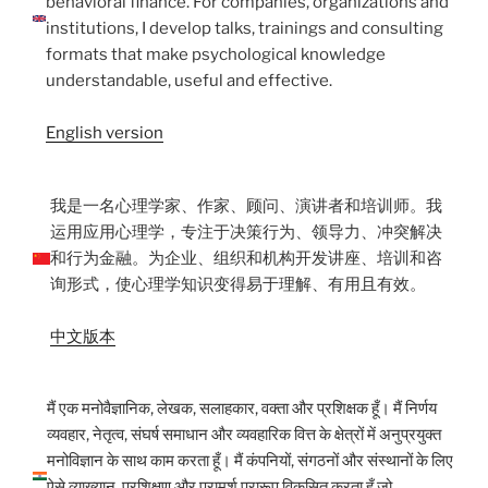
behavioral finance. For companies, organizations and
institutions, I develop talks, trainings and consulting
formats that make psychological knowledge
understandable, useful and effective.
English version
我是一名心理学家、作家、顾问、演讲者和培训师。我
运用应用心理学，专注于决策行为、领导力、冲突解决
和行为金融。为企业、组织和机构开发讲座、培训和咨
询形式，使心理学知识变得易于理解、有用且有效。
中文版本
मैं एक मनोवैज्ञानिक, लेखक, सलाहकार, वक्ता और प्रशिक्षक हूँ। मैं निर्णय
व्यवहार, नेतृत्व, संघर्ष समाधान और व्यवहारिक वित्त के क्षेत्रों में अनुप्रयुक्त
मनोविज्ञान के साथ काम करता हूँ। मैं कंपनियों, संगठनों और संस्थानों के लिए
ऐसे व्याख्यान, प्रशिक्षण और परामर्श प्रारूप विकसित करता हूँ जो