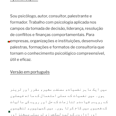
Sou psicólogo, autor, consultor, palestrante e
formador. Trabalho com psicologia aplicada nos
campos da tomada de decisão, liderança, resolução
de conflitos e finanças comportamentais. Para
empresas, organizações e instituições, desenvolvo
palestras, formações e formatos de consultoria que
tornam o conhecimento psicológico compreensível,
útil e eficaz.
Versão em português
میں ایک ماہر نفسیات، مصنف، مشیر، مقرر اور ٹرینر
ہوں۔ میں نفسیات کے عملی استعمال کے ساتھ فیصلوں
کے رویے، قیادت، تنازعات کے حل اور رویے کی مالیات
کے شعبوں میں کام کرتا ہوں۔ میں کمپنیوں، تنظیموں
اور اداروں کے لیے لیکچرز، تربیتی سیشنز اور