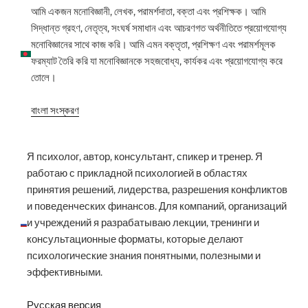
আমি একজন মনোবিজ্ঞানী, লেখক, পরামর্শদাতা, বক্তা এবং প্রশিক্ষক। আমি
সিদ্ধান্ত গ্রহণ, নেতৃত্ব, সংঘর্ষ সমাধান এবং আচরণগত অর্থনীতিতে প্রয়োগযোগ্য
মনোবিজ্ঞানের সাথে কাজ করি। আমি এমন বক্তৃতা, প্রশিক্ষণ এবং পরামর্শমূলক
ফরম্যাট তৈরি করি যা মনোবিজ্ঞানকে সহজবোধ্য, কার্যকর এবং প্রয়োগযোগ্য করে
তোলে।
বাংলা সংস্করণ
Я психолог, автор, консультант, спикер и тренер. Я
работаю с прикладной психологией в областях
принятия решений, лидерства, разрешения конфликтов
и поведенческих финансов. Для компаний, организаций
и учреждений я разрабатываю лекции, тренинги и
консультационные форматы, которые делают
психологические знания понятными, полезными и
эффективными.
Русская версия